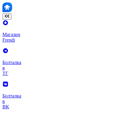
Магазин
Frendi
Болталка
в
ТГ
Болталка
в
ВК