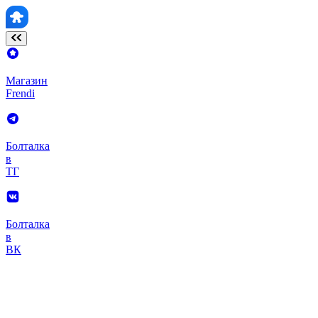
Магазин
Frendi
Болталка
в
ТГ
Болталка
в
ВК