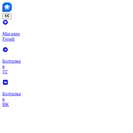
Магазин
Frendi
Болталка
в
ТГ
Болталка
в
ВК