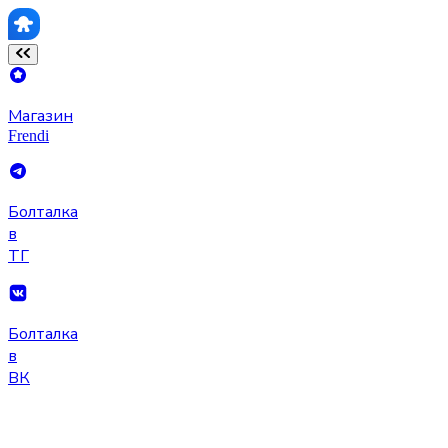
Магазин
Frendi
Болталка
в
ТГ
Болталка
в
ВК