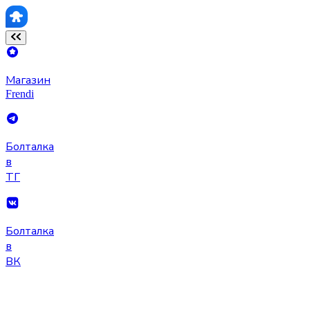
Магазин
Frendi
Болталка
в
ТГ
Болталка
в
ВК