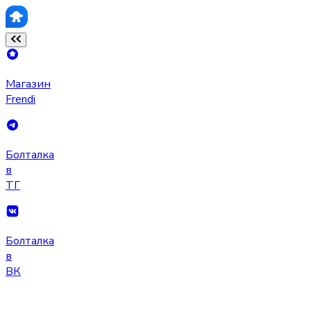
Магазин
Frendi
Болталка
в
ТГ
Болталка
в
ВК