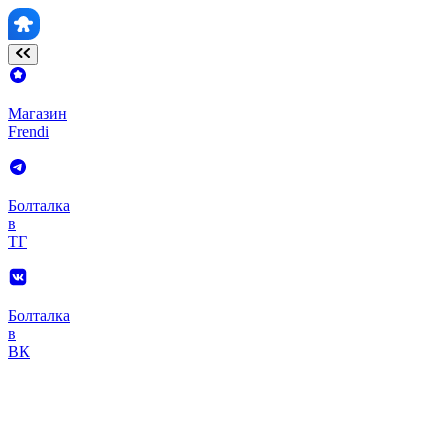
Магазин
Frendi
Болталка
в
ТГ
Болталка
в
ВК