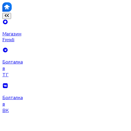
Магазин
Frendi
Болталка
в
ТГ
Болталка
в
ВК