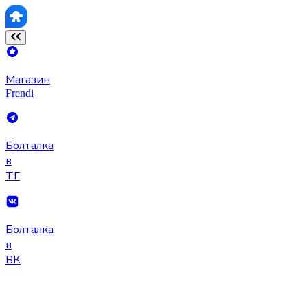
Магазин
Frendi
Болталка
в
ТГ
Болталка
в
ВК