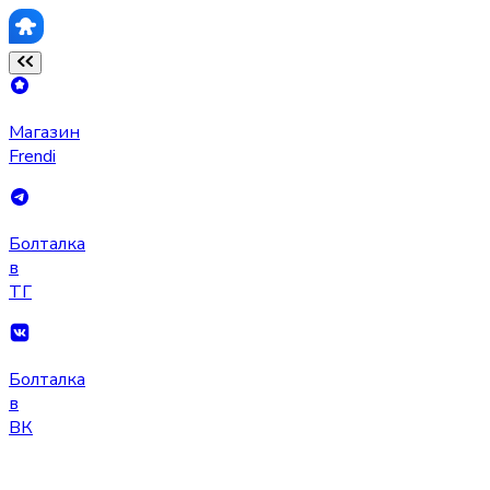
Магазин
Frendi
Болталка
в
ТГ
Болталка
в
ВК