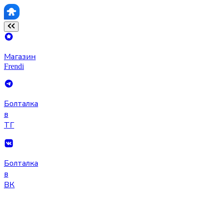
Магазин
Frendi
Болталка
в
ТГ
Болталка
в
ВК