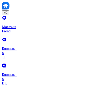
Магазин
Frendi
Болталка
в
ТГ
Болталка
в
ВК