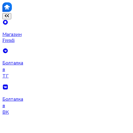
Магазин
Frendi
Болталка
в
ТГ
Болталка
в
ВК