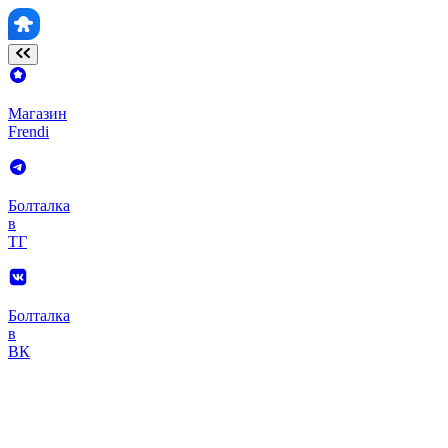
Магазин
Frendi
Болталка
в
ТГ
Болталка
в
ВК