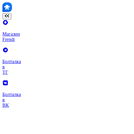
Магазин
Frendi
Болталка
в
ТГ
Болталка
в
ВК