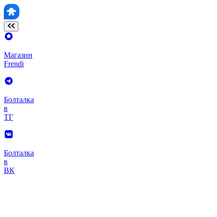
Магазин
Frendi
Болталка
в
ТГ
Болталка
в
ВК