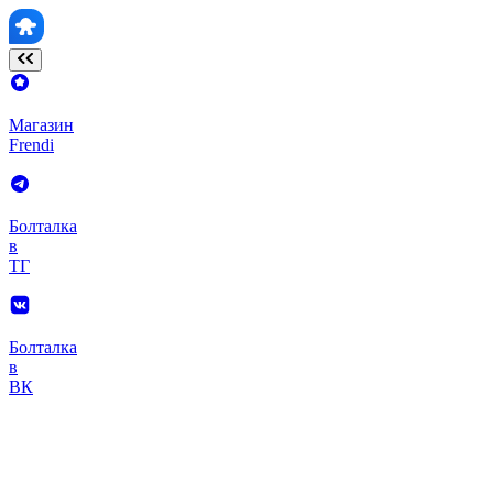
Магазин
Frendi
Болталка
в
ТГ
Болталка
в
ВК