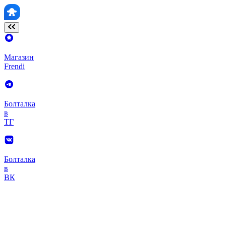
Магазин
Frendi
Болталка
в
ТГ
Болталка
в
ВК