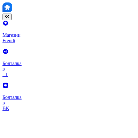
Магазин
Frendi
Болталка
в
ТГ
Болталка
в
ВК