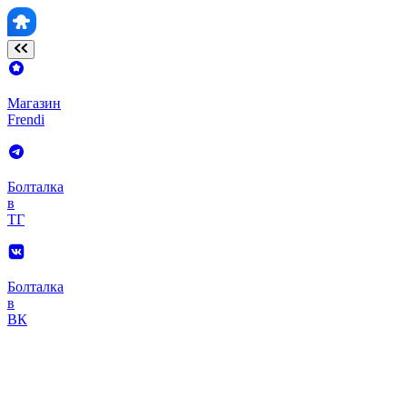
Магазин
Frendi
Болталка
в
ТГ
Болталка
в
ВК