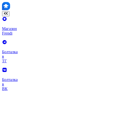
Магазин
Frendi
Болталка
в
ТГ
Болталка
в
ВК