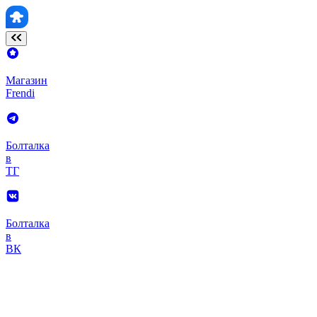
Магазин
Frendi
Болталка
в
ТГ
Болталка
в
ВК