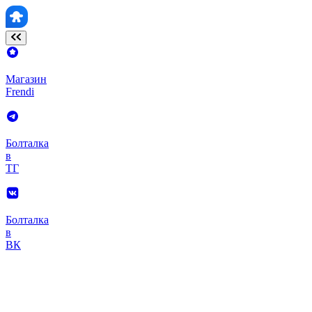
Магазин
Frendi
Болталка
в
ТГ
Болталка
в
ВК