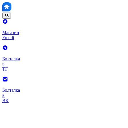
Магазин
Frendi
Болталка
в
ТГ
Болталка
в
ВК