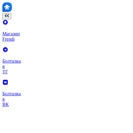
Магазин
Frendi
Болталка
в
ТГ
Болталка
в
ВК