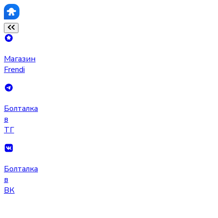
Магазин
Frendi
Болталка
в
ТГ
Болталка
в
ВК