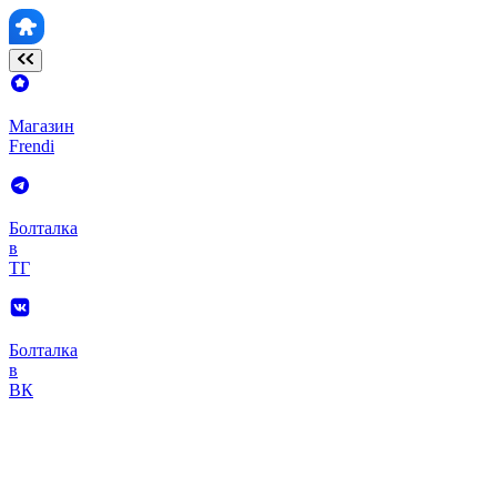
Магазин
Frendi
Болталка
в
ТГ
Болталка
в
ВК