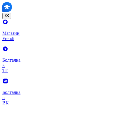
Магазин
Frendi
Болталка
в
ТГ
Болталка
в
ВК